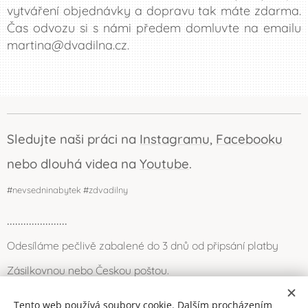
vytváření objednávky a dopravu tak máte zdarma.
Čas odvozu si s námi předem domluvte na emailu
martina@dvadilna.cz.
Sledujte naši práci na
Instagramu
,
Facebooku
nebo dlouhá videa na
Youtube
.
#nevsedninabytek #zdvadilny
......................
Odesíláme pečlivě zabalené do 3 dnů od připsání platby
Zásilkovnou nebo Českou poštou.
Můžete se také zastavit osobně (Louny) nebo po domluvě
Tento web používá soubory cookie. Dalším procházením