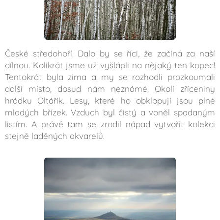
České středohoří. Dalo by se říci, že začíná za naší
dílnou. Kolikrát jsme už vyšlápli na nějaký ten kopec!
Tentokrát byla zima a my se rozhodli prozkoumali
další místo, dosud nám neznámé. Okolí zříceniny
hrádku Oltářík. Lesy, které ho obklopují jsou plné
mladých břízek. Vzduch byl čistý a voněl spadaným
listím. A právě tam se zrodil nápad vytvořit kolekci
stejně laděných akvarelů.