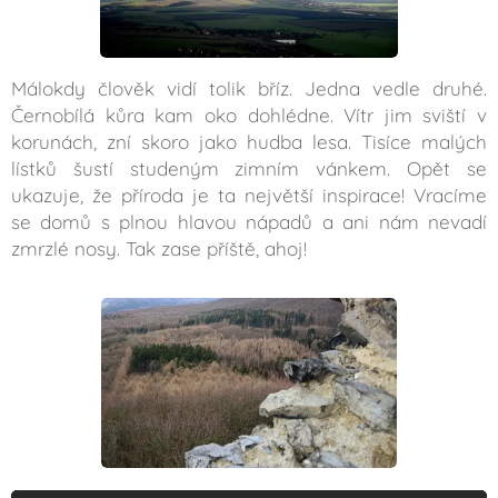
Málokdy člověk vidí tolik bříz. Jedna vedle druhé.
Černobílá kůra kam oko dohlédne. Vítr jim sviští v
korunách, zní skoro jako hudba lesa. Tisíce malých
lístků šustí studeným zimním vánkem. Opět se
ukazuje, že příroda je ta největší inspirace! Vracíme
se domů s plnou hlavou nápadů a ani nám nevadí
zmrzlé nosy. Tak zase příště, ahoj!