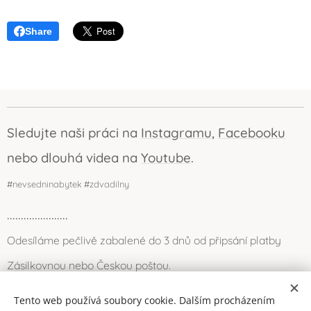
Share
Sledujte naši práci na
Instagramu
,
Facebooku
nebo dlouhá videa na
Youtube
.
#nevsedninabytek #zdvadilny
......................
Odesíláme pečlivě zabalené do 3 dnů od připsání platby
Zásilkovnou nebo Českou poštou.
Můžete se také zastavit osobně (Louny) nebo po domluvě
Tento web používá soubory cookie. Dalším procházením