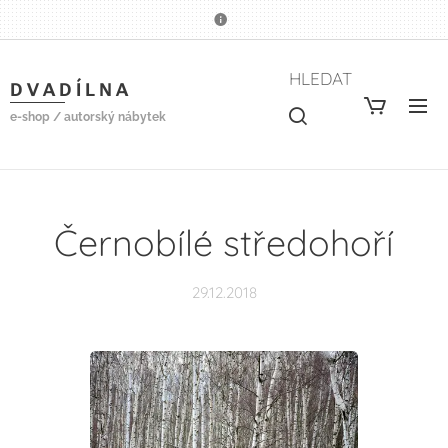
HLEDAT
D V A D Í L N A
e-shop / autorský nábytek
Černobílé středohoří
29.12.2018