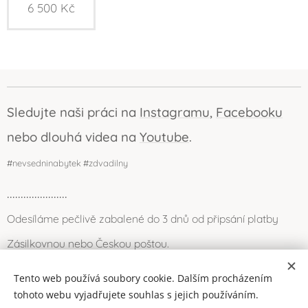
6 500
Kč
Sledujte naši práci na
Instagramu
,
Facebooku
nebo dlouhá videa na
Youtube
.
#nevsedninabytek #zdvadilny
......................
Odesíláme pečlivě zabalené do 3 dnů od připsání platby
Zásilkovnou nebo Českou poštou.
Můžete se také zastavit osobně (Louny) nebo po domluvě
Tento web používá soubory cookie. Dalším procházením
přivezeme a odneseme my.
tohoto webu vyjadřujete souhlas s jejich používáním.