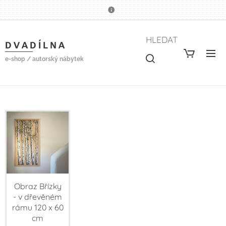
HLEDAT
D V A D Í L N A
e-shop / autorský nábytek
Obraz Břízky
- v dřevěném
rámu 120 x 60
cm