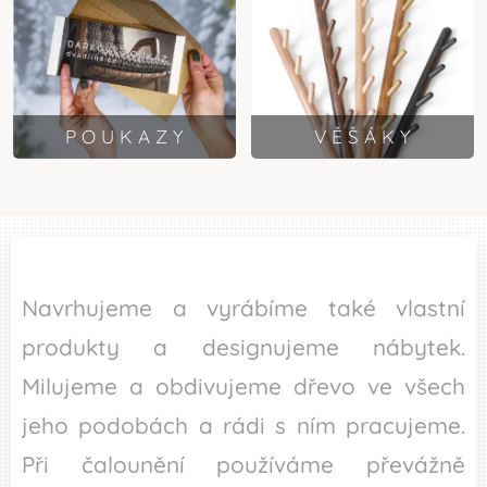
P O U K A Z Y
V Ě Š Á K Y
Navrhujeme a vyrábíme také vlastní
produkty a designujeme nábytek.
Milujeme a obdivujeme dřevo ve všech
jeho podobách a rádi s ním pracujeme.
Při čalounění používáme převážně