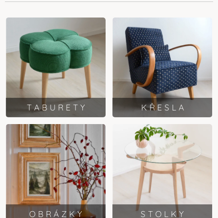
T A B U R E T Y
K Ř E S L A
O B R Á Z K Y
S T O L K Y