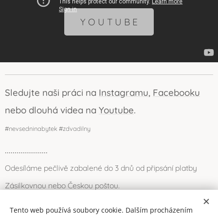
Y O U T U B E
Sledujte naši práci na
Instagramu
,
Facebooku
nebo dlouhá videa na
Youtube
.
#nevsedninabytek #zdvadilny
......................
Odesíláme pečlivě zabalené do 3 dnů od připsání platby
Zásilkovnou nebo Českou poštou.
Můžete se také zastavit osobně (Louny) nebo po domluvě
Tento web používá soubory cookie. Dalším procházením