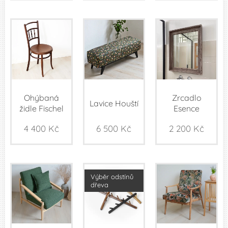
Ohýbaná
Zrcadlo
Lavice Houští
židle Fischel
Esence
4 400
Kč
6 500
Kč
2 200
Kč
Výběr odstínů
dřeva