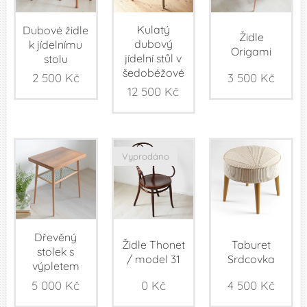
Kulatý
Dubové židle
Židle
dubový
k jídelnímu
Origami
jídelní stůl v
stolu
šedobéžové
2 500
Kč
3 500
Kč
12 500
Kč
Vyprodáno
Dřevěný
Židle Thonet
Taburet
stolek s
/ model 31
Srdcovka
výpletem
5 000
Kč
0
Kč
4 500
Kč