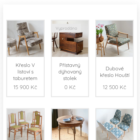
Vyprodáno
Křeslo V
Přístavný
Dubové
listoví s
dýhovaný
křeslo Houští
taburetem
stolek
15 900
Kč
0
Kč
12 500
Kč