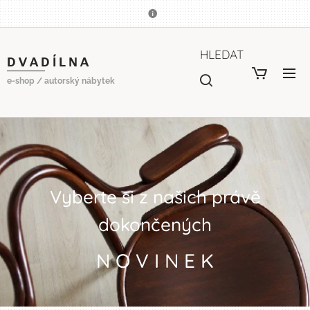
HLEDAT
D V A D Í L N A
e-shop / autorský nábytek
Vyberte si z našich právě
dokončených
N O V I N E K