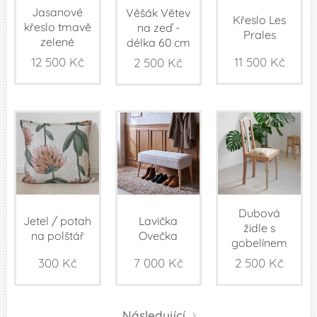
Jasanové
Věšák Větev
Křeslo Les
křeslo tmavě
na zeď -
Prales
zelené
délka 60 cm
12 500
Kč
11 500
Kč
2 500
Kč
Dubová
Jetel / potah
Lavička
židle s
na polštář
Ovečka
gobelínem
300
Kč
7 000
Kč
2 500
Kč
Následující