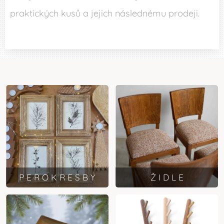
praktických kusů a jejich následnému prodeji.
P E R O K R E S B Y
Ž I D L E