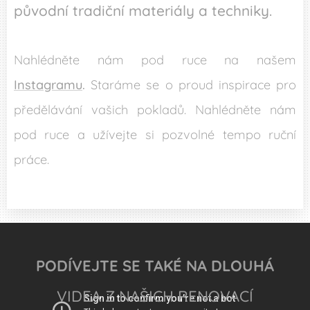
původní tradiční materiály a techniky.
Nahlédněte nám pod ruce na našem
Instagramu
.
Staráme se o proud inspirace pro
předělávání vašich pokladů. Nahlédněte nám
pod ruce a užívejte si pozvolné tempo ruční
práce.
PODÍVEJTE SE TAKÉ NA DLOUHÁ
VIDEA Z NAŠICH RENOVACÍ