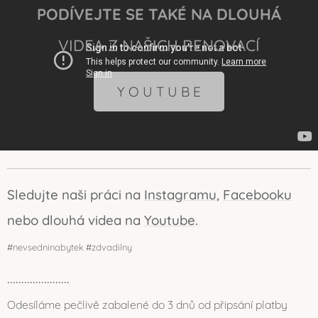
PODÍVEJTE SE TAKÉ NA DLOUHÁ
VIDEA Z NAŠICH RENOVACÍ
Y O U T U B E
Sledujte naši práci na
Instagramu
,
Facebooku
nebo dlouhá videa na
Youtube
.
#nevsedninabytek #zdvadilny
......................
Odesíláme pečlivě zabalené do 3 dnů od připsání platby