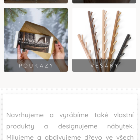
P O U K A Z Y
V Ě Š Á K Y
Navrhujeme a vyrábíme také vlastní
produkty a designujeme nábytek.
Milujeme a obdivujeme dřevo ve všech