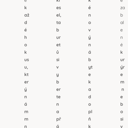
e
kř
k
ě
k
es
é
za
až
el,
n
b
d
ta
o
al
é
b
v
e
h
ur
ý
n
o
et
n
é
k
ů
á
k
us
si
b
ur
u,
v
yt
ýr
kt
y
e
e
er
b
k
m
ý
er
a
n
n
te
d
e
á
n
o
b
m
a
pl
o
m
př
ň
si
n
á
k
v