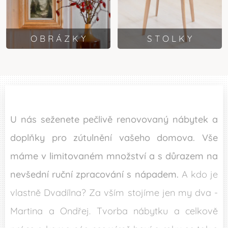
O B R Á Z K Y
S T O L K Y
U nás seženete pečlivě renovovaný nábytek a
doplňky pro zútulnění vašeho domova. Vše
máme v limitovaném množství a s důrazem na
nevšední ruční zpracování s nápadem.
A kdo je
vlastně Dvadílna? Za vším stojíme jen my dva -
Martina a Ondřej. Tvorba nábytku a celkově