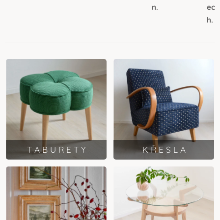
n.
ec
h.
T A B U R E T Y
K Ř E S L A