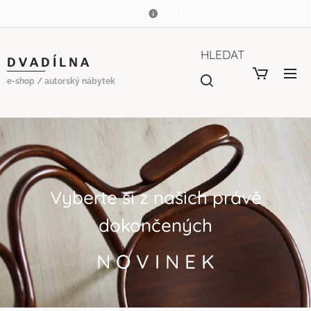
HLEDAT
D V A D Í L N A
e-shop / autorský nábytek
Vyberte si z našich právě
dokončených
N O V I N E K