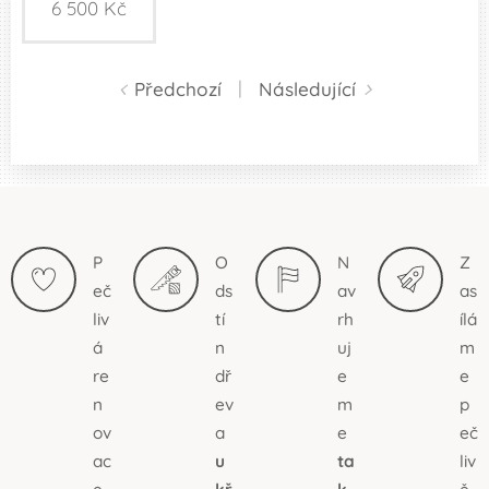
6 500
Kč
Předchozí
Následující
P
O
N
Z
eč
ds
av
as
liv
tí
rh
ílá
á
n
uj
m
re
dř
e
e
n
ev
m
p
ov
a
e
eč
ac
u
ta
liv