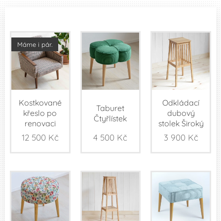
Máme i pár.
Kostkované
Odkládací
Taburet
křeslo po
dubový
Čtyřlístek
renovaci
stolek Široký
12 500
Kč
4 500
Kč
3 900
Kč