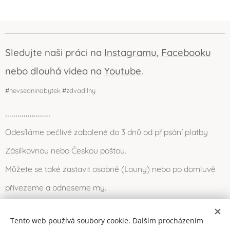
Sledujte naši práci na
Instagramu
,
Facebooku
nebo dlouhá videa na
Youtube
.
#nevsedninabytek #zdvadilny
......................
Odesíláme pečlivě zabalené do 3 dnů od připsání platby
Zásilkovnou nebo Českou poštou.
Můžete se také zastavit osobně (Louny) nebo po domluvě
přivezeme a odneseme my.
Tento web používá soubory cookie. Dalším procházením
Cookies
2016-2026 © Dvadílna (všechna práva vyhrazena)