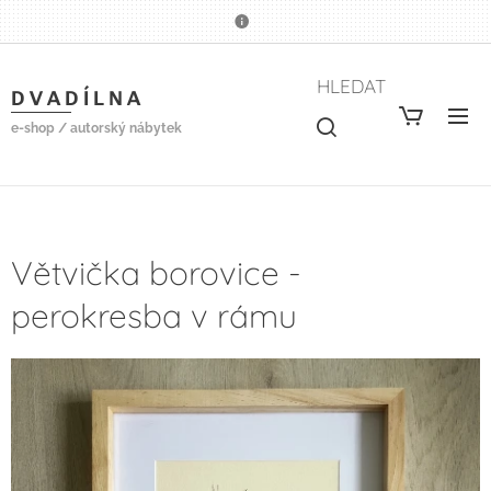
HLEDAT
D V A D Í L N A
e-shop / autorský nábytek
Větvička borovice -
perokresba v rámu