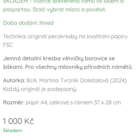
SKLADEM - včetně dřevěného rámu se sklem a
paspartou. Stačí vybrat místo a pověsit.
Doba dodání: ihned
Technika: originál perokresby na kvalitním papíru
FSC
Jemná detailní kresba větvičky borovice se
šiškami. Pro všechny milovníky přírodních námětů.
Autorka:
BcA. Martina Tvrzník Doležalová (2024).
Každý originál je podepsaný.
Rozměr:
papír A4, celkové s rámem 37 x 28 cm
1 000
Kč
Skladem