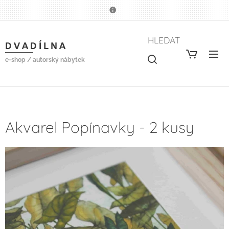
HLEDAT
D V A D Í L N A
e-shop / autorský nábytek
Akvarel Popínavky - 2 kusy