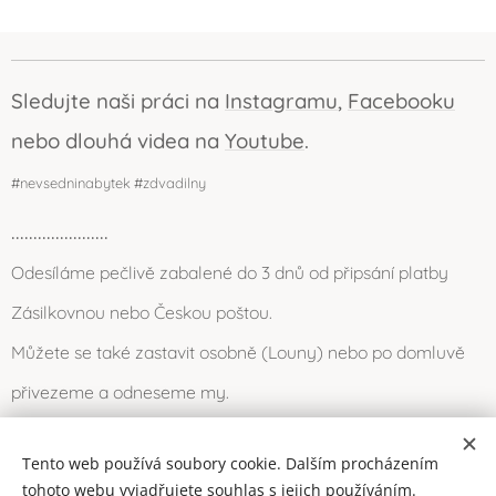
Sledujte naši práci na
Instagramu
,
Facebooku
nebo dlouhá videa na
Youtube
.
#nevsedninabytek #zdvadilny
......................
Odesíláme pečlivě zabalené do 3 dnů od připsání platby
Zásilkovnou nebo Českou poštou.
Můžete se také zastavit osobně (Louny) nebo po domluvě
přivezeme a odneseme my.
Tento web používá soubory cookie. Dalším procházením
Cookies
2016-2026 © Dvadílna (všechna práva vyhrazena)
tohoto webu vyjadřujete souhlas s jejich používáním.