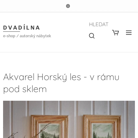
HLEDAT
D V A D Í L N A
e-shop / autorský nábytek
Akvarel Horský les - v rámu
pod sklem