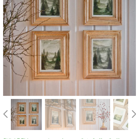
Aktuálně zasíláme v těchto dřevěných rámech s paspartou
ve velikosti A4