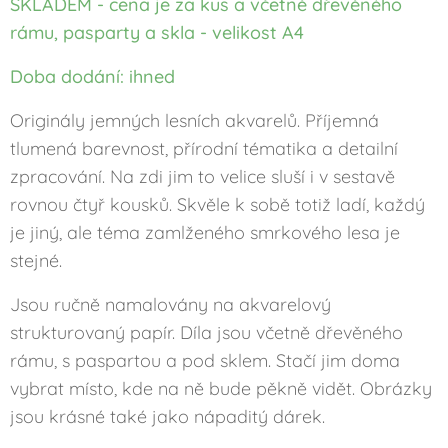
SKLADEM - cena je za kus a včetně dřevěného
rámu, pasparty a skla - velikost A4
Doba dodání: ihned
Originály jemných lesních akvarelů. Příjemná
tlumená barevnost, přírodní tématika a detailní
zpracování. Na zdi jim to velice sluší i v sestavě
rovnou čtyř kousků. Skvěle k sobě totiž ladí, každý
je jiný, ale téma zamlženého smrkového lesa je
stejné.
Jsou ručně namalovány na akvarelový
strukturovaný papír. Díla jsou včetně dřevěného
rámu, s paspartou a pod sklem. Stačí jim doma
vybrat místo, kde na ně bude pěkně vidět. Obrázky
jsou krásné také jako nápaditý dárek.