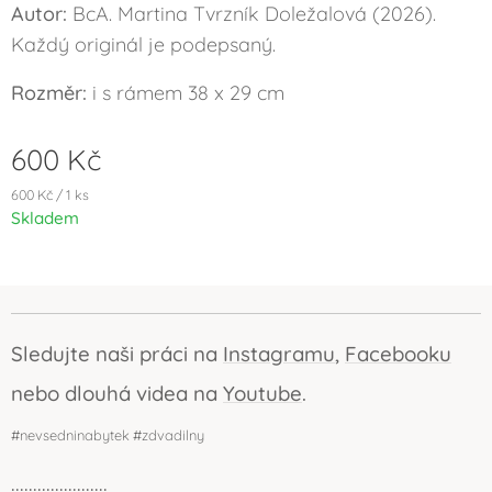
Autor:
BcA. Martina Tvrzník Doležalová (2026).
Každý originál je podepsaný.
Rozměr:
i s rámem 38 x 29 cm
600
Kč
600 Kč / 1 ks
Skladem
Sledujte naši práci na
Instagramu
,
Facebooku
nebo dlouhá videa na
Youtube
.
#nevsedninabytek #zdvadilny
......................