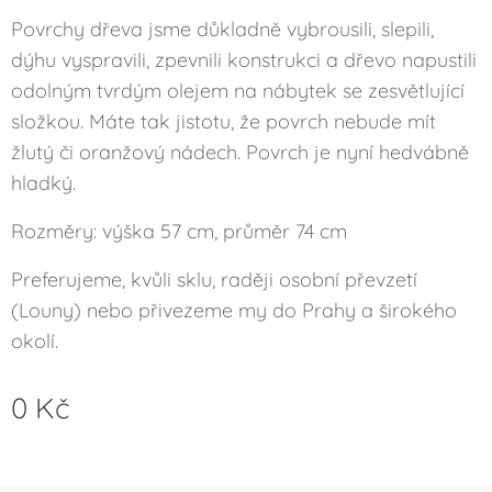
Povrchy dřeva jsme důkladně vybrousili, slepili,
dýhu vyspravili, zpevnili konstrukci a dřevo napustili
odolným tvrdým olejem na nábytek se zesvětlující
složkou. Máte tak jistotu, že povrch nebude mít
žlutý či oranžový nádech. Povrch je nyní hedvábně
hladký.
Rozměry: výška 57 cm, průměr 74 cm
Preferujeme, kvůli sklu, raději osobní převzetí
(Louny) nebo přivezeme my do Prahy a širokého
okolí.
0
Kč