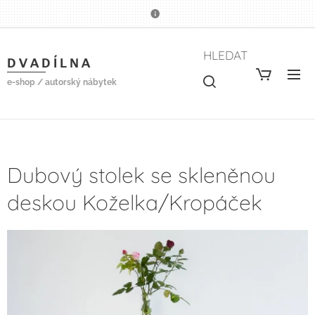
HLEDAT
D V A D Í L N A
e-shop / autorský nábytek
Dubový stolek se skleněnou
deskou Koželka/Kropáček