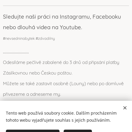
Sledujte naši práci na
Instagramu
,
Facebooku
nebo dlouhá videa na
Youtube
.
#nevsedninabytek #zdvadilny
......................
Odesíláme pečlivě zabalené do 3 dnů od připsání platby
Zásilkovnou nebo Českou poštou.
Můžete se také zastavit osobně (Louny) nebo po domluvě
přivezeme a odneseme my.
Tento web používá soubory cookie. Dalším procházením
Cookies
2016-2026 © Dvadílna (všechna práva vyhrazena)
tohoto webu vyjadřujete souhlas s jejich používáním.