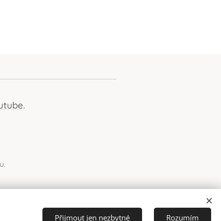
utube
.
u.
Přijmout jen nezbytné
Rozumím