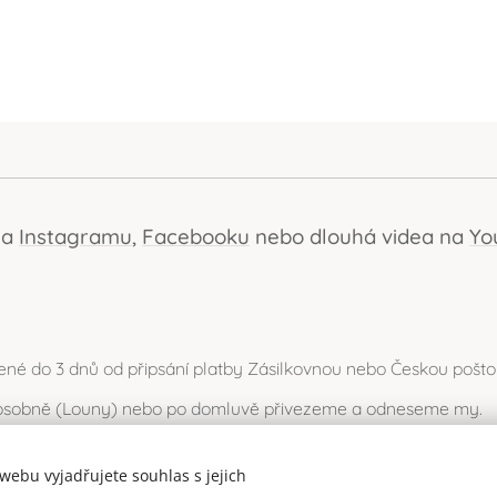
na
Instagramu
,
Facebooku
nebo dlouhá videa na
Yo
ené do 3 dnů od připsání platby Zásilkovnou nebo Českou pošto
t osobně (Louny) nebo po domluvě přivezeme a odneseme my.
ebu vyjadřujete souhlas s jejich