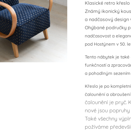
Klasické retro křeslo
Známý ikonický kouse
a nadčasový design 
Ohýbané područky p
nadčasovost a eleganc
pod Hostýnem v 50. le
Tento nábytek je také
funkčností a zpracov
a
pohodlným sezením 
Křeslo je po kompletn
čalounění a obroušení
čalounění je pryč.
K
nové jsou popruhy 
Také všechny výpln
požíváme především