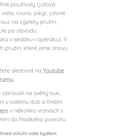
říve používaly (jutová
 vata, rouno, pikýr, jutové
ouz na výplety pružin,
ule po obvodu,
a v sedáku i opěráku). V
h pružin, které jsme znovu
ete sledovat na
Youtube
gramu
.
obrousili na světlý buk,
í v odstínu dub a finální
jem
v několika vrstvách s
ím do hladkého povrchu.
ihned zútulní vaše bydlení.