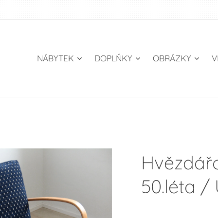
NÁBYTEK
DOPLŇKY
OBRÁZKY
V
Hvězdářo
50.léta 