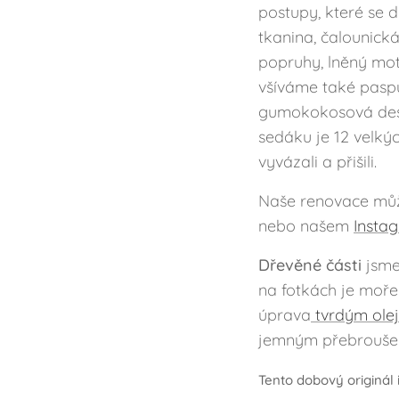
postupy, které se d
tkanina, čalounická
popruhy, lněný mot
všíváme také pasp
gumokokosová desk
sedáku je 12 velkýc
vyvázali a přišili.
Naše renovace můž
nebo našem
Insta
Dřevěné části
jsme 
na fotkách je mořen
úprava
tvrdým ole
jemným přebroušen
Tento dobový originál 