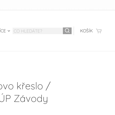
ÍCE
KOŠÍK
vo křeslo /
/ ÚP Závody