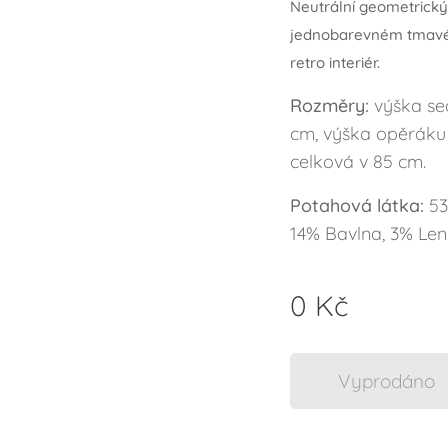
Neutrální geometrický 
jednobarevném tmavém
retro interiér.
Rozměry:
výška se
cm, výška opěráku 
celková v 85 cm.
Potahová látka:
53
14% Bavlna, 3% Le
0
Kč
Vyprodáno