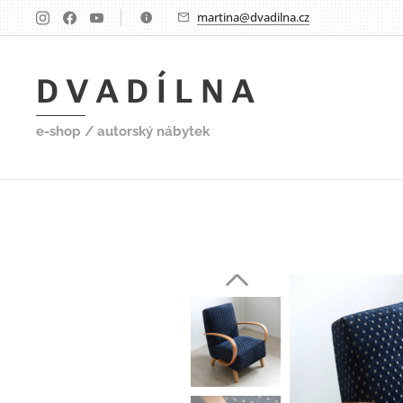
martina@dvadilna.cz
D V A D Í L N A
e-shop / autorský nábytek