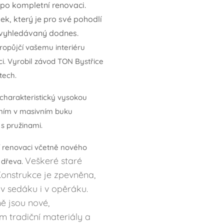
 po kompletní renovaci.
k, který je pro své pohodlí
vyhledávaný dodnes.
ropůjčí vašemu interiéru
i.
Vyrobil závod TON Bystřice
tech.
 charakteristický vysokou
áním v masivním buku
s pružinami.
í renovaci včetně nového
Veškeré staré
 dřeva.
onstrukce je zpevněna,
v sedáku i v opěráku.
ě jsou nové,
 tradiční materiály a