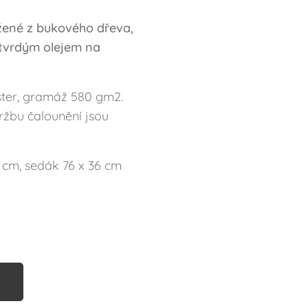
žené z bukového dřeva,
i tvrdým olejem na
ter, gramáž 580 gm2.
žbu čalounění jsou
 cm, sedák 76 x 36 cm