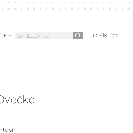
ÍCE
KOŠÍK
 Ovečka
rte si