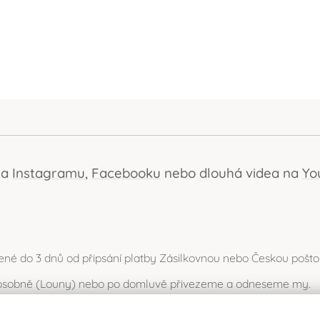
na
Instagramu
,
Facebooku
nebo dlouhá videa na
Yo
ené do 3 dnů od připsání platby Zásilkovnou nebo Českou pošto
t osobně (Louny) nebo po domluvě přivezeme a odneseme my.