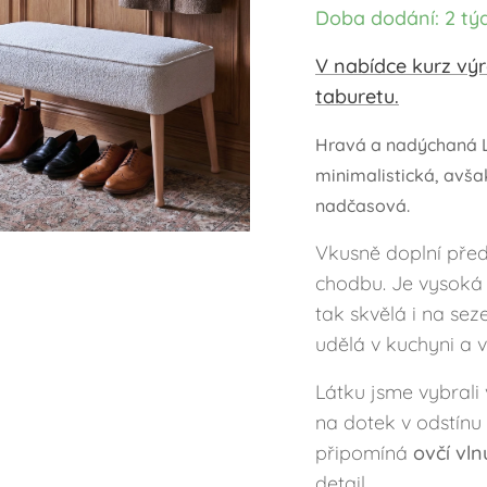
Doba dodání: 2 t
V nabídce kurz vý
taburetu.
Hravá a nadýchaná 
minimalistická, avša
nadčasová.
Vkusně doplní předs
chodbu. Je vysoká 
tak skvělá i na se
udělá v kuchyni a v 
Látku jsme vybral
na dotek v odstínu
připomíná
ovčí vln
detail.