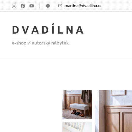
martina@dvadilna.cz
D V A D Í L N A
e-shop / autorský nábytek