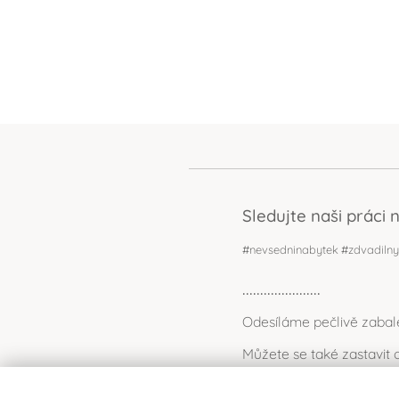
Sledujte naši práci 
#nevsedninabytek #zdvadilny
......................
Odesíláme pečlivě zabal
Můžete se také zastavi