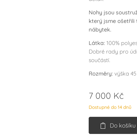
Nohy jsou soustru
který jsme ošetřil
nábytek.
Látka:
100% polyes
Dobré rady pro údr
součástí.
Rozměry:
výška 45
7 000
Kč
Dostupné do 14 dnů
Do košíku