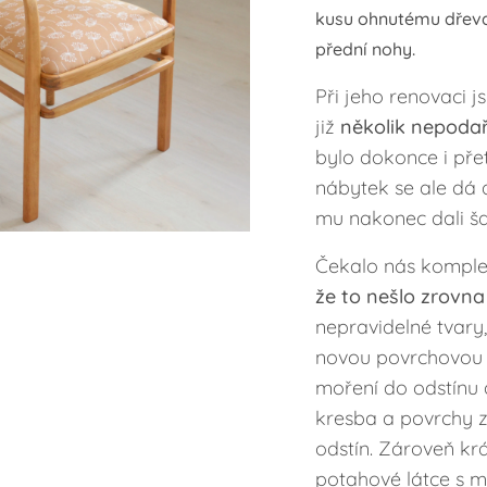
kusu ohnutému dřeva 
přední nohy.
Při jeho renovaci js
již
několik nepoda
bylo dokonce i př
nábytek se ale dá 
mu nakonec dali ša
Čekalo nás komplet
že to nešlo zrovna
nepravidelné tvary,
novou povrchovou ú
moření do odstínu 
kresba a povrchy z
odstín. Zároveň kr
potahové látce s m