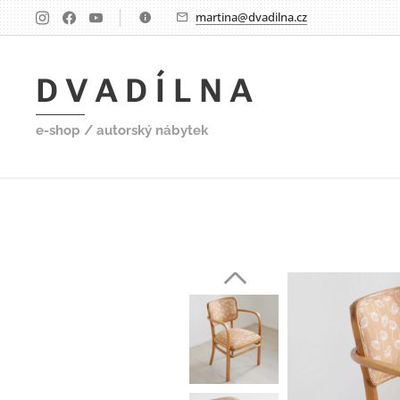
martina@dvadilna.cz
D V A D Í L N A
e-shop / autorský nábytek