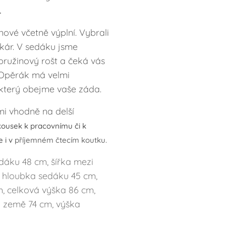
.
nové včetně výplní. Vybrali
kár. V sedáku jsme
pružinový rošt a čeká vás
pěrák má velmi
který obejme vaše záda.
mi vhodně na delší
kousek k pracovnímu či k
e i v
příjemném čtecím koutku.
dáku 48 cm, šířka mezi
 hloubka sedáku 45 cm,
m, celková výška 86 cm,
 země 74 cm, výška