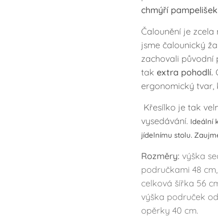
chmýří pampelišek
Čalounění je zcela 
jsme čalounický ža
zachovali původní 
tak
extra pohodlí.
O
ergonomický tvar, 
Křesílko je tak vel
vysedávání.
Ideální 
jídelnímu stolu. Zaujm
Rozměry:
výška se
područkami 48 cm,
celková šířka 56 c
výška područek od
opěrky 40 cm.