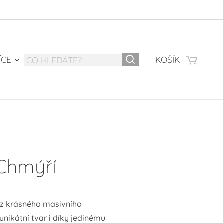
ÍCE
KOŠÍK
 Chmýří
 z krásného masivního
nikátní tvar i díky jedinému