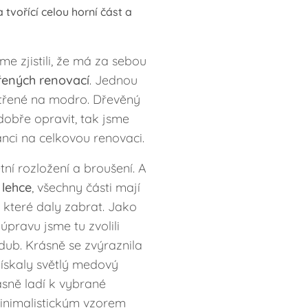
tvořící celou horní část a
me zjistili, že má za sebou
řených renovací
. Jednou
etřené na modro. Dřevěný
dobře opravit, tak jsme
nci na celkovou renovaci.
ní rozložení a broušení. A
 lehce
, všechny části mají
 které daly zabrat. Jako
pravu jsme tu zvolili
dub. Krásně se zvýraznila
ískaly světlý medový
ásně ladí k vybrané
inimalistickým vzorem