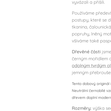
vyvázali a přišili.
Používáme předevší
postupy, které se d
tkanina, čalounická
popruhy, lněný mot
všíváme také pasp
Dřevěné části
jsme 
černým mořidlem a 
odolným tvrdým o
jemným přebrouše
Tento dobový originál 
Neutrální černobílé v
dřevem doplní moderní i
Rozměry:
výška se