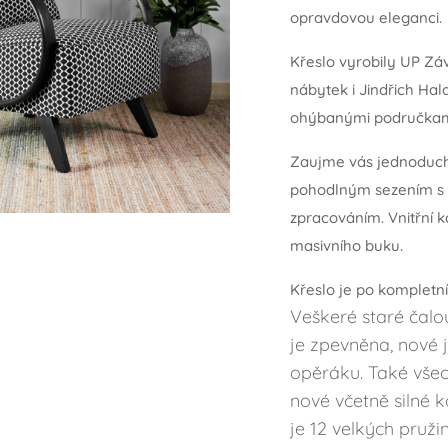
opravdovou eleganci.
Křeslo vyrobily UP Zá
nábytek i Jindřich Hala
ohýbanými područkam
Zaujme vás jednoduc
pohodlným sezením s p
zpracováním. Vnitřní k
masivního buku.
Křeslo je po kompletn
Veškeré staré čalou
je zpevněna, nové 
opěráku. Také všec
nové včetně silné 
je 12 velkých pruži