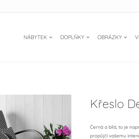
NÁBYTEK
DOPLŇKY
OBRÁZKY
V
Křeslo D
Černá a bílá, to je nap
propůjčí vašemu inter