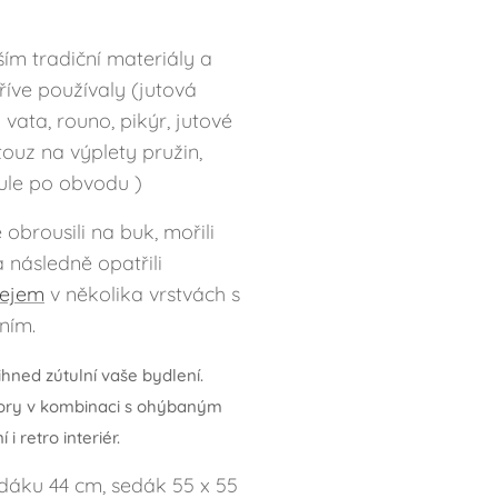
m tradiční materiály a
říve používaly (jutová
 vata, rouno, pikýr, jutové
ouz na výplety pružin,
ule po obvodu )
obrousili na buk, mořili
následně opatřili
lejem
v několika vrstvách s
ním.
ihned zútulní vaše bydlení.
zory v kombinaci s ohýbaným
 retro interiér.
dáku 44 cm, sedák 55 x 55