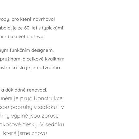
vody, pro které navrhoval
bala, je ze 60. let s typickými
i z bukového dřeva.
hým funkčním designem,
ružinami a celkově kvalitním
ostra křesla je jen z tvrdého
í a důkladné renovaci.
nění je pryč.
Konstrukce
jsou popruhy v sedáku i v
hny výplně jsou zbrusu
kokosové desky. V sedáku
n, které jsme znovu