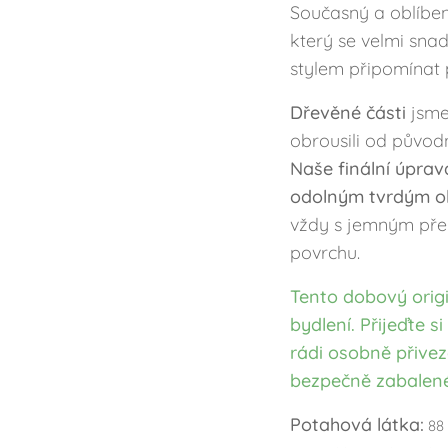
Současný a oblíben
který se velmi snad
stylem připomínat 
Dřevěné části
jsme
obrousili od původ
Naše finální úprava
odolným tvrdým o
vždy s jemným pře
povrchu.
Tento dobový origi
bydlení. Přijeďte 
rádi osobně přive
bezpečně zabalené
Potahová látka:
88 