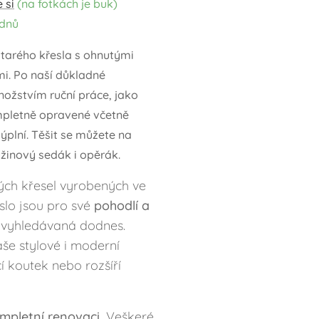
 si
(na fotkách je buk)
ýdnů
tarého křesla s ohnutými
. Po naší důkladné
ožstvím ruční práce, jako
mpletně opravené včetně
ýplní. Těšit se můžete na
žinový sedák i opěrák.
ých křesel vyrobených ve
eslo jsou pro své
pohodlí a
vyhledávaná dodnes.
še stylové i moderní
cí koutek nebo rozšíří
mpletní renovaci.
Veškeré