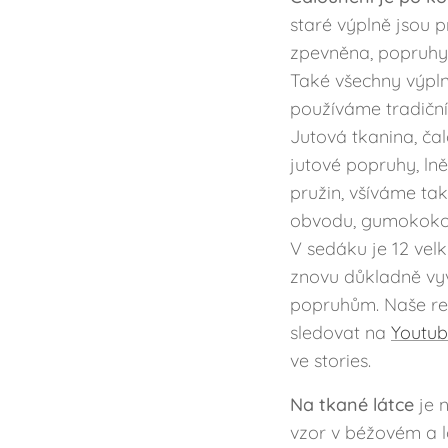
staré výplně jsou p
zpevněna, popruhy 
Také všechny výpln
používáme tradiční
Jutová tkanina, čal
jutové popruhy, ln
pružin, všíváme ta
obvodu, gumokokoso
V sedáku je 12 velk
znovu důkladně vyvá
popruhům. Naše r
sledovat na
Youtu
ve stories.
Na tkané látce
je n
vzor v béžovém a 