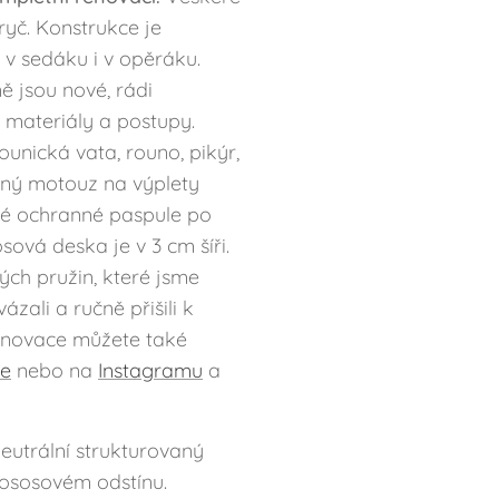
ryč. Konstrukce je
v sedáku i v opěráku.
ě jsou nové, rádi
 materiály a postupy.
ounická vata, rouno, pikýr,
ěný motouz na výplety
ké ochranné paspule po
vá deska je v 3 cm šíři.
ých pružin, které jsme
zali a ručně přišili k
enovace můžete také
be
nebo na
Instagramu
a
eutrální strukturovaný
lososovém odstínu.