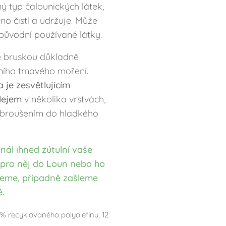
ý typ čalounických látek,
no čistí a udržuje. Může
původní používané látky.
 bruskou důkladně
ního tmavého moření.
 je zesvětlujícím
lejem
v několika vrstvách,
broušením do hladkého
nál ihned zútulní vaše
si pro něj do Loun nebo ho
zeme, případně zašleme
.
% recyklovaného polyolefinu, 12