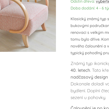
Odstín dřeva:
vyberte
Doba dodání: 4 - 6 t
Klasický známý typ s
bukovými područkami
renovaci s velkým mn
tomu bylo dříve. Ko
nového čalounění a v
typický pohodlný pru
Známý typ ikonick
40. letech
. Tato kř
nadčasový design
Dokonale doladí va
bydlení. Doplní čte
sezení u pohovky.
Čalounění je po
ko