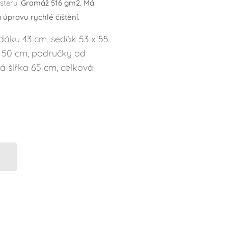
steru.
Gramáž 516 gm2. Má
úpravu rychlé čištění.
dáku 43 cm, sedák 53 x 55
 50 cm, područky od
á šířka 65 cm, celková