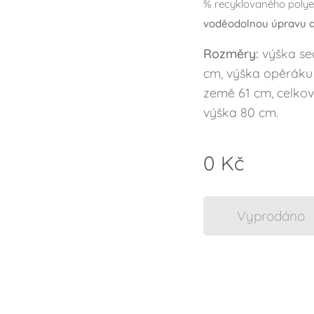
% recyklovaného polye
voděodolnou úpravu a 
Rozměry:
výška se
cm, výška opěráku
země 61 cm, celkov
výška 80 cm.
0
Kč
Vyprodáno