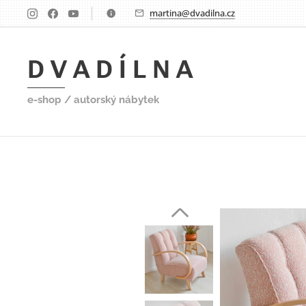
martina@dvadilna.cz
D V A D Í L N A
e-shop / autorský nábytek