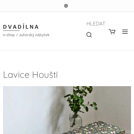
HLEDAT
D V A D Í L N A
e-shop / autorský nábytek
Lavice Houští