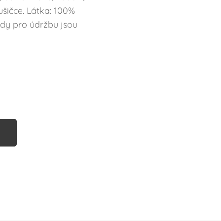
sušičce. Látka: 100%
ady pro údržbu jsou