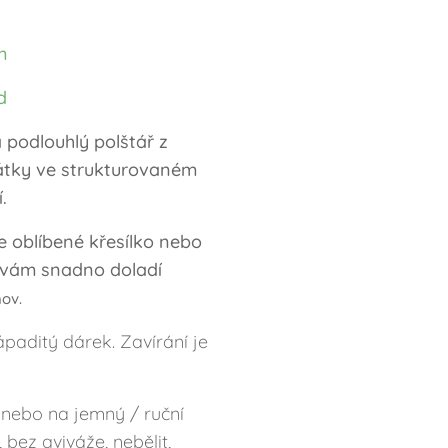
m
d
 podlouhlý polštář z
látky ve strukturovaném
.
e oblíbené křesílko nebo
 vám snadno doladí
mov.
ápaditý dárek. Zavírání je
 nebo na jemný / ruční
 bez aviváže, nebělit,