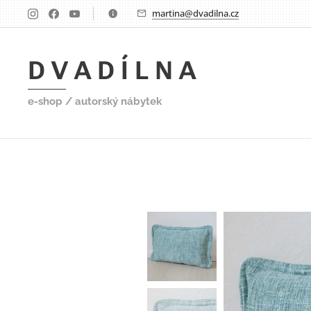
martina@dvadilna.cz
D V A D Í L N A
e-shop / autorský nábytek