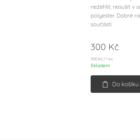
nežehlit, nesušit v 
polyester. Dobré r
součástí.
300
Kč
300 Kč / 1 ks
Skladem
Do košíku