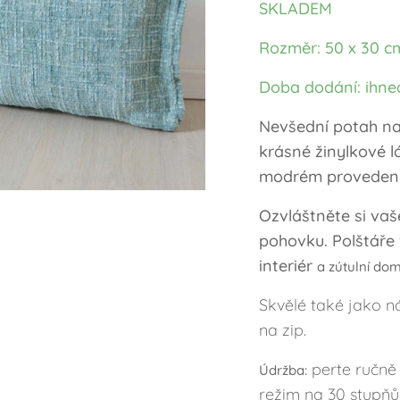
SKLADEM
Rozměr: 50 x 30 c
Doba dodání: ihne
Nevšední potah na
krásné žinylkové 
modrém provedení
Ozvláštněte si vaš
pohovku. Polštáře
interiér
a zútulní do
Skvělé také jako n
na zip.
perte ručně
Údržba:
režim na 30 stupňů,