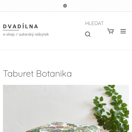
HLEDAT
D V A D Í L N A
e-shop / autorský nábytek
Taburet Botanika