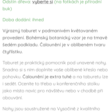
Odstín dřeva:
vyberte si
(na fotkách je přírodní
buk)
Doba dodání: ihned
Výrazný taburet v podmanivém květovaném
provedení. Bohémský botanický vzor je na tmavě
šedém podkladu. Čalounění je v oblíbeném tvaru
čtyřlístku.
Taburet je praktický pomocník pod unavené nohy.
Snadno si s ním doplníte vaše oblíbené křeslo nebo
pohovku.
Čalounění je extra tuhé
a na taburetu lze
i sedět. Oceníte to třeba u konferenčního stolku
jako místo navíc pro návštěvu nebo v chodbě při
obouvání.
Nohy jsou soustružené na Vysočině z kvalitního