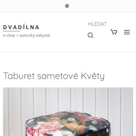
HLEDAT
D V A D Í L N A
e-shop / autorský nábytek
Taburet sametové Květy