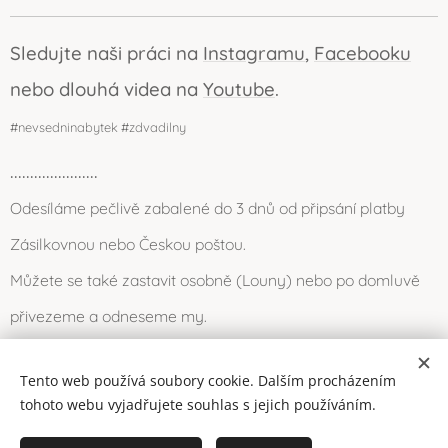
Sledujte naši práci na
Instagramu
,
Facebooku
nebo dlouhá videa na
Youtube
.
#nevsedninabytek #zdvadilny
......................
Odesíláme pečlivě zabalené do 3 dnů od připsání platby
Zásilkovnou nebo Českou poštou.
Můžete se také zastavit osobně (Louny) nebo po domluvě
přivezeme a odneseme my.
Tento web používá soubory cookie. Dalším procházením
Cookies
2016-2026 © Dvadílna (všechna práva vyhrazena)
tohoto webu vyjadřujete souhlas s jejich používáním.