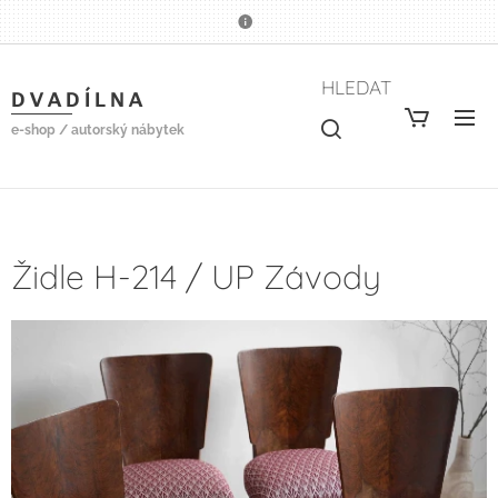
HLEDAT
D V A D Í L N A
e-shop / autorský nábytek
Židle H-214 / UP Závody