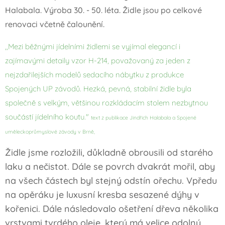
Halabala. Výroba 30. - 50. léta. Židle jsou po celkové
renovaci včetně čalounění.
,,Mezi běžnými jídelními židlemi se vyjímal elegancí i
zajímavými detaily vzor H-214, považovaný za jeden z
nejzdařilejších modelů sedacího nábytku z produkce
Spojených UP závodů. Hezká, pevná, stabilní židle byla
společně s velkým, většinou rozkládacím stolem nezbytnou
součástí jídelního koutu."
text z publikace Jindřich Halabala a Spojené
uměleckoprůmyslové závody v Brně,
Židle jsme rozložili, důkladně obrousili od starého
laku a nečistot. Dále se povrch dvakrát mořil, aby
na všech částech byl stejný odstín ořechu. Vpředu
na opěráku je luxusní kresba sesazené dýhy v
kořenici. Dále následovalo ošetření dřeva několika
vrstvami tvrdého oleje, který má velice odolný