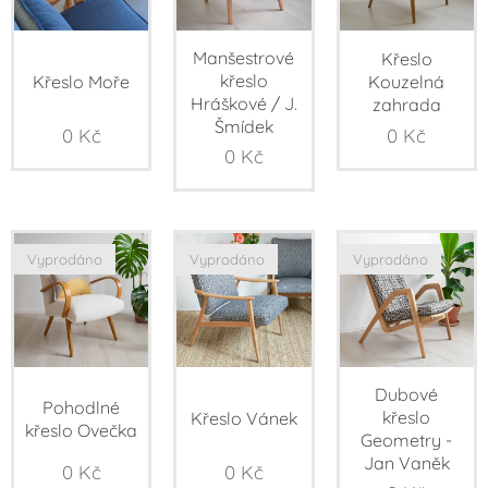
Manšestrové
Křeslo
křeslo
Křeslo Moře
Kouzelná
Hráškové / J.
zahrada
Šmídek
0
Kč
0
Kč
0
Kč
Vyprodáno
Vyprodáno
Vyprodáno
Dubové
Pohodlné
křeslo
Křeslo Vánek
křeslo Ovečka
Geometry -
Jan Vaněk
0
Kč
0
Kč