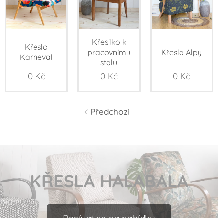
Křesílko k
Křeslo
pracovnímu
Křeslo Alpy
Karneval
stolu
0
Kč
0
Kč
0
Kč
Předchozí
KŘESLA HALABALA