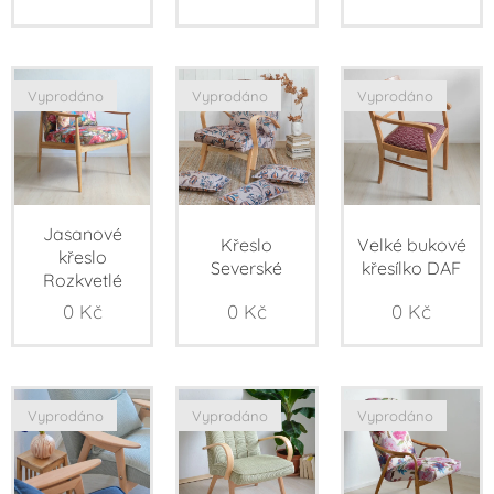
Vyprodáno
Vyprodáno
Vyprodáno
Jasanové
Křeslo
Velké bukové
křeslo
Severské
křesílko DAF
Rozkvetlé
0
Kč
0
Kč
0
Kč
Vyprodáno
Vyprodáno
Vyprodáno