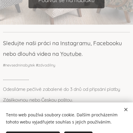
Podívat se na nabídku
Sledujte naši práci na
Instagramu
,
Facebooku
nebo dlouhá videa na
Youtube
.
#nevsedninabytek #zdvadilny
......................
Odesíláme pečlivě zabalené do 3 dnů od připsání platby
Zásilkovnou nebo Českou poštou.
Můžete se také zastavit osobně (Louny) nebo po domluvě
Tento web používá soubory cookie. Dalším procházením
přivezeme a odneseme my.
tohoto webu vyjadřujete souhlas s jejich používáním.