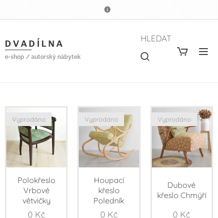
HLEDAT
D V A D Í L N A
e-shop / autorský nábytek
Vyprodáno
Vyprodáno
Vyprodáno
Polokřeslo
Houpací
Dubové
Vrbové
křeslo
křeslo Chmýří
větvičky
Poledník
0
Kč
0
Kč
0
Kč