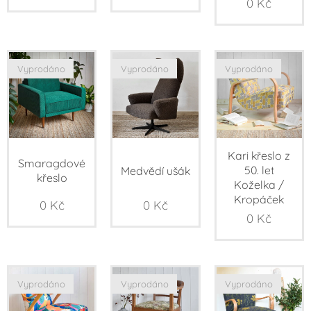
0
Kč
Vyprodáno
Vyprodáno
Vyprodáno
Kari křeslo z
Smaragdové
50. let
Medvědí ušák
křeslo
Koželka /
Kropáček
0
Kč
0
Kč
0
Kč
Vyprodáno
Vyprodáno
Vyprodáno