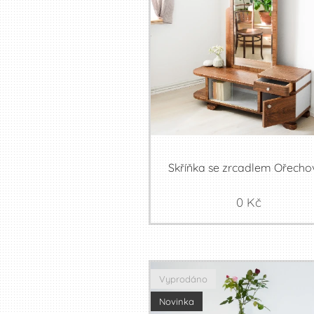
Skříňka se zrcadlem Ořecho
0
Kč
Vyprodáno
Novinka