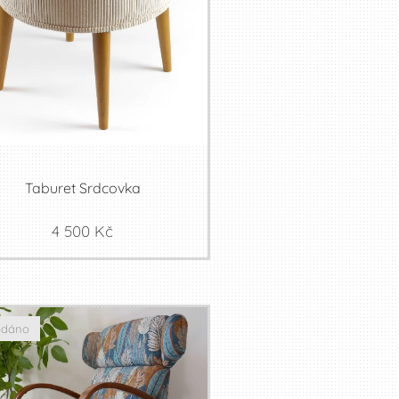
Taburet Srdcovka
4 500
Kč
odáno