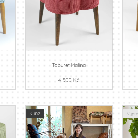
Taburet Malina
4 500
Kč
KURZ
Vypr