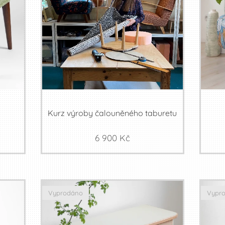
Kurz výroby čalouněného taburetu
6 900
Kč
Vyprodáno
Vypr