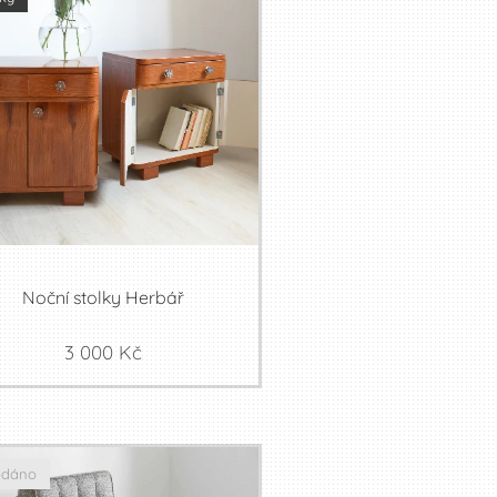
Noční stolky Herbář
3 000
Kč
odáno