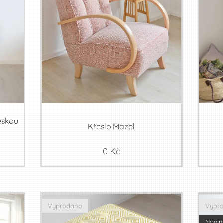
eskou
Křeslo Mazel
0
Kč
Vyprodáno
Vypr
Novin