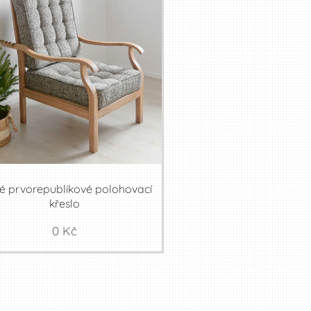
é prvorepublikové polohovací
křeslo
0
Kč