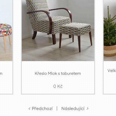
Velk
em
Křeslo Mlok s taburetem
0
Kč
Předchozí
Následující