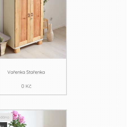
Vařenka Stařenka
0
Kč
odáno
ky