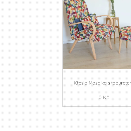
Křeslo Mozaika s taburet
0
Kč