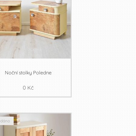
Noční stolky Poledne
0
Kč
odáno