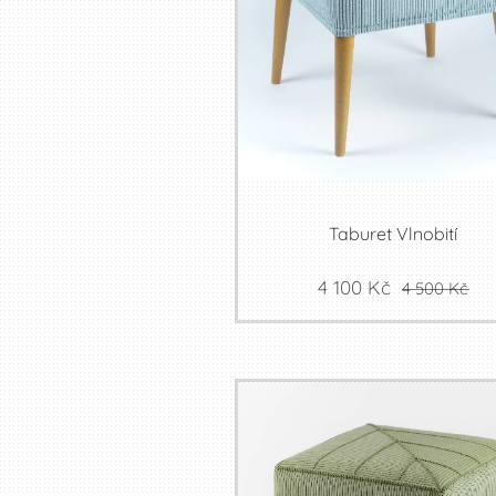
Taburet Vlnobití
4 100
Kč
4 500
Kč