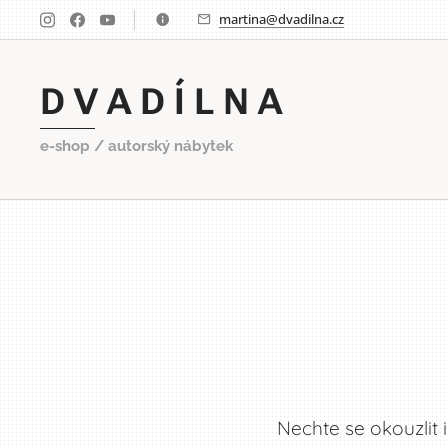
martina@dvadilna.cz
D V A D Í L N A
e-shop / autorský nábytek
Nechte se okouzlit