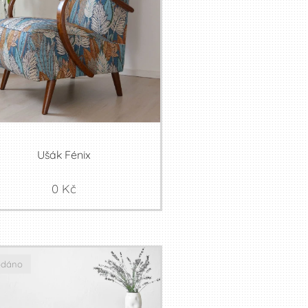
Ušák Fénix
0
Kč
odáno