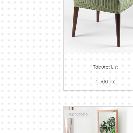
Taburet List
4 500
Kč
Vyprodáno