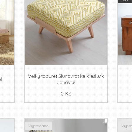
Velký taburet Slunovrat ke křeslu/k
l
pohovce
0
Kč
Vyprodáno
Vypr