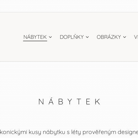
NÁBYTEK
DOPLŇKY
OBRÁZKY
V
N Á B Y T E K
 ikonickými kusy nábytku s léty prověřeným design