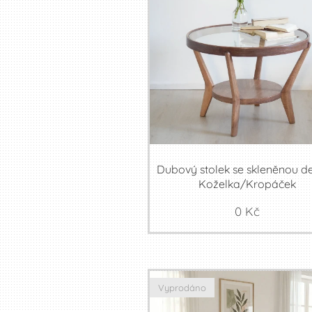
Dubový stolek se skleněnou d
Koželka/Kropáček
0
Kč
Vyprodáno