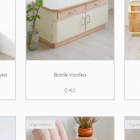
vka
Botník Vanilka
0
Kč
Vyprodáno
Vypr